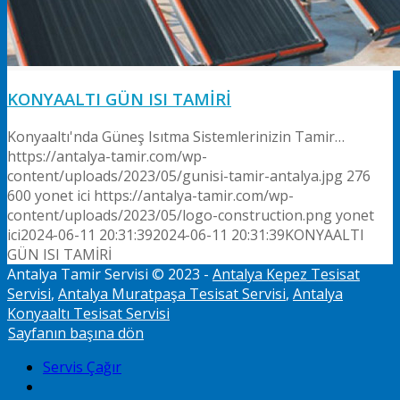
KONYAALTI GÜN ISI TAMİRİ
Konyaaltı'nda Güneş Isıtma Sistemlerinizin Tamir…
https://antalya-tamir.com/wp-
content/uploads/2023/05/gunisi-tamir-antalya.jpg
276
600
yonet ici
https://antalya-tamir.com/wp-
content/uploads/2023/05/logo-construction.png
yonet
ici
2024-06-11 20:31:39
2024-06-11 20:31:39
KONYAALTI
GÜN ISI TAMİRİ
Antalya Tamir Servisi © 2023 -
Antalya Kepez Tesisat
Servisi
,
Antalya Muratpaşa Tesisat Servisi
,
Antalya
Konyaaltı Tesisat Servisi
Sayfanın başına dön
Servis Çağır