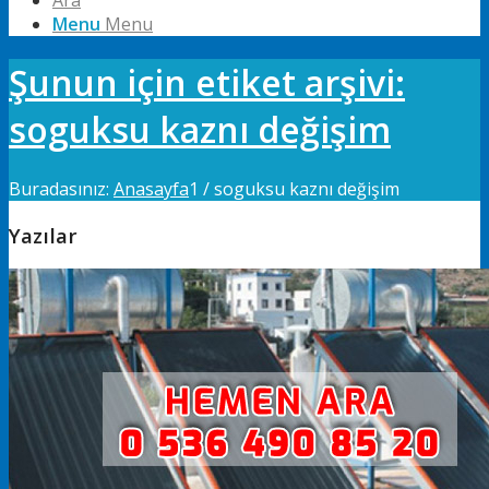
Ara
Menu
Menu
Şunun için etiket arşivi:
soguksu kaznı değişim
Buradasınız:
Anasayfa
1
/
soguksu kaznı değişim
Yazılar