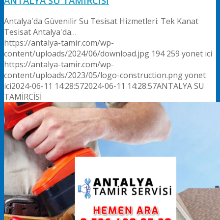
ANTALYA SU TAMİRCİSİ
Antalya'da Güvenilir Su Tesisat Hizmetleri: Tek Kanat
Tesisat Antalya'da…
https://antalya-tamir.com/wp-
content/uploads/2024/06/download.jpg
194
259
yonet ici
https://antalya-tamir.com/wp-
content/uploads/2023/05/logo-construction.png
yonet
ici
2024-06-11 14:28:57
2024-06-11 14:28:57
ANTALYA SU
TAMİRCİSİ