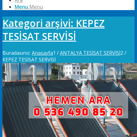
Ara
Menu
Menu
Kategori arşivi: KEPEZ
TESİSAT SERVİSİ
Buradasınız:
Anasayfa
1
/
ANTALYA TESİSAT SERVİSİ
2
/
KEPEZ TESİSAT SERVİSİ