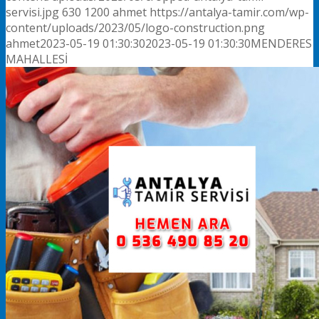
servisi.jpg
630
1200
ahmet
https://antalya-tamir.com/wp-
content/uploads/2023/05/logo-construction.png
ahmet
2023-05-19 01:30:30
2023-05-19 01:30:30
MENDERES
MAHALLESİ