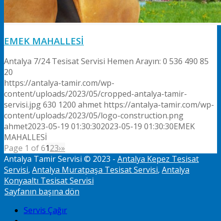
EMEK MAHALLESİ
Antalya 7/24 Tesisat Servisi Hemen Arayın: 0 536 490 85
20
https://antalya-tamir.com/wp-
content/uploads/2023/05/cropped-antalya-tamir-
servisi.jpg
630
1200
ahmet
https://antalya-tamir.com/wp-
content/uploads/2023/05/logo-construction.png
ahmet
2023-05-19 01:30:30
2023-05-19 01:30:30
EMEK
MAHALLESİ
Page 1 of 6
1
2
3
›
»
Antalya Tamir Servisi © 2023 -
Antalya Kepez Tesisat
Servisi
,
Antalya Muratpaşa Tesisat Servisi
,
Antalya
Konyaaltı Tesisat Servisi
Sayfanın başına dön
Servis Çağır