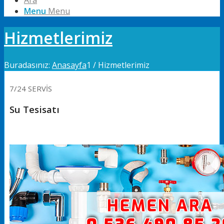
Ara
Menu
Menu
Hizmetlerimiz
Buradasınız:
Anasayfa
1
/
Hizmetlerimiz
7/24 SERVİS
Su Tesisatı